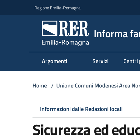
Vai al contenuto
Vai alla navigazione
Vai al footer
Regione Emilia-Romagna
Informa fa
Argomenti
Servizi
Centri 
Home
Unione Comuni Modenesi Area No
/
Informazioni dalle Redazioni locali
Sicurezza ed educ