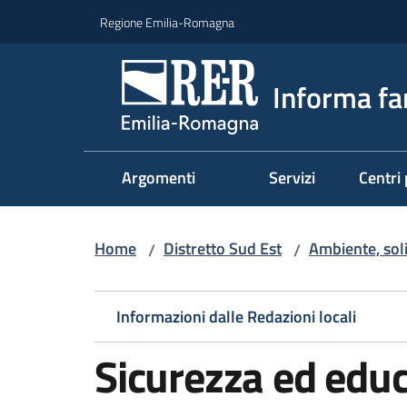
Vai al contenuto
Vai alla navigazione
Vai al footer
Regione Emilia-Romagna
Informa fa
Argomenti
Servizi
Centri 
Home
Distretto Sud Est
Ambiente, sol
/
/
Informazioni dalle Redazioni locali
Sicurezza ed educ