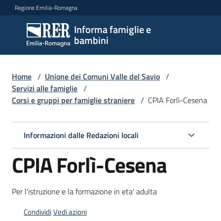
Vai al contenuto
Vai alla navigazione
Vai al footer
Regione Emilia-Romagna
Informa famiglie e
Informa
bambini
famiglie
e
bambini
Home
/
Unione dei Comuni Valle del Savio
/
Servizi alle famiglie
/
Corsi e gruppi per famiglie straniere
/
CPIA Forlì-Cesena
Argomenti
Informazioni dalle Redazioni locali
Servizi
CPIA Forlì-Cesena
Menu selezionato
Centri
Per l'istruzione e la formazione in eta' adulta
per
le
Condividi
Vedi azioni
famiglie