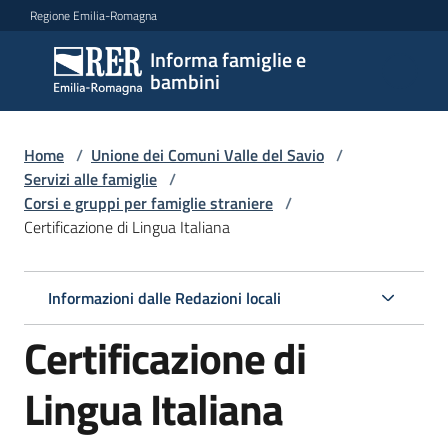
Vai al contenuto
Vai alla navigazione
Vai al footer
Regione Emilia-Romagna
Informa famiglie e
Informa
bambini
famiglie
e
bambini
Home
/
Unione dei Comuni Valle del Savio
/
Servizi alle famiglie
/
Corsi e gruppi per famiglie straniere
/
Certificazione di Lingua Italiana
Argomenti
Informazioni dalle Redazioni locali
Servizi
Menu selezionato
Certificazione di
Centri
per
Lingua Italiana
le
famiglie