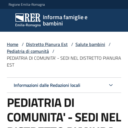
Vai al contenuto
Vai alla navigazione
Vai al footer
Regione Emilia-Romagna
Informa famiglie e
Informa
bambini
famiglie
e
bambini
Home
/
Distretto Pianura Est
/
Salute bambini
/
Pediatria di comunità
/
PEDIATRIA DI COMUNITA' - SEDI NEL DISTRETTO PIANURA
EST
Argomenti
Informazioni dalle Redazioni locali
Servizi
PEDIATRIA DI
Centri
per
COMUNITA' - SEDI NEL
le
famiglie