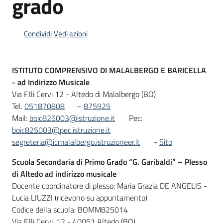
grado
Condividi
Vedi azioni
Informazioni
locali
ISTITUTO
COMPRENSIVO
DI
MALALBERGO E BARICELLA
- ad Indirizzo Musicale
Via F.lli Cervi 12 - Altedo di Malalbergo (BO)
Tel.
051870808
–
875925
Mail:
boic825003@istruzione.it
Pec:
Newsletter
boic825003@pec.istruzione.it
segreteria@icmalalbergo.istruzioneer.it
-
Sito
Scuola Secondaria di Primo Grado “G. Garibaldi” – Plesso
di Altedo ad indirizzo musicale
Docente coordinatore di plesso: Maria Grazia DE ANGELIS -
Lucia LIUZZI (ricevono su appuntamento)
Codice della scuola: BOMM825014
Via F.lli Cervi, 12 - 40051 Altedo (BO)