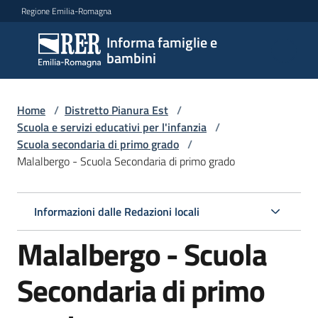
Vai al contenuto
Vai alla navigazione
Vai al footer
Regione Emilia-Romagna
Informa famiglie e
Informa
bambini
famiglie
e
bambini
Home
/
Distretto Pianura Est
/
Scuola e servizi educativi per l'infanzia
/
Scuola secondaria di primo grado
/
Malalbergo - Scuola Secondaria di primo grado
Argomenti
Informazioni dalle Redazioni locali
Servizi
Malalbergo - Scuola
Centri
per
Secondaria di primo
le
famiglie