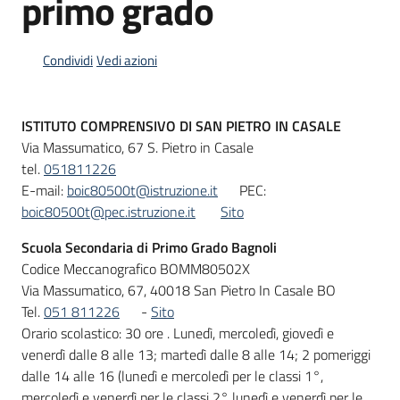
primo grado
Condividi
Vedi azioni
Informazioni
locali
ISTITUTO COMPRENSIVO
DI
SAN PIETRO IN CASALE
Via Massumatico, 67 S. Pietro in Casale
tel.
051811226
E-mail:
boic80500t@istruzione.it
PEC:
boic80500t@pec.istruzione.it
Sito
Newsletter
Scuola Secondaria di Primo Grado Bagnoli
Codice Meccanografico BOMM80502X
Via Massumatico, 67, 40018 San Pietro In Casale BO
Tel.
051 811226
-
Sito
Orario scolastico: 30 ore . Lunedì, mercoledì, giovedì e
venerdì dalle 8 alle 13; martedì dalle 8 alle 14; 2 pomeriggi
dalle 14 alle 16 (lunedì e mercoledì per le classi 1°,
mercoledì e venerdì per le classi 2° lunedì e venerdì per le