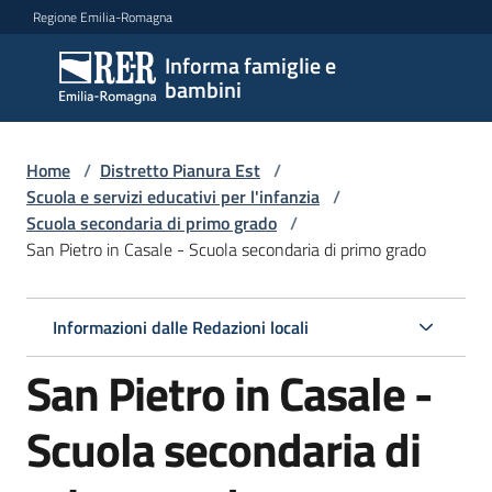
Vai al contenuto
Vai alla navigazione
Vai al footer
Regione Emilia-Romagna
Informa famiglie e
Informa
bambini
famiglie
e
bambini
Home
/
Distretto Pianura Est
/
Scuola e servizi educativi per l'infanzia
/
Scuola secondaria di primo grado
/
San Pietro in Casale - Scuola secondaria di primo grado
Argomenti
Informazioni dalle Redazioni locali
Servizi
San Pietro in Casale -
Centri
per
Scuola secondaria di
le
famiglie