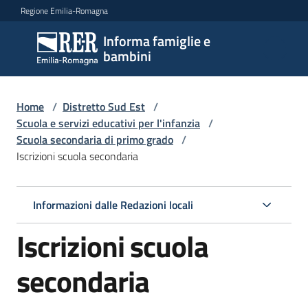
Vai al contenuto
Vai alla navigazione
Vai al footer
Regione Emilia-Romagna
Informa famiglie e
Informa
bambini
famiglie
e
bambini
Home
/
Distretto Sud Est
/
Scuola e servizi educativi per l'infanzia
/
Scuola secondaria di primo grado
/
Iscrizioni scuola secondaria
Argomenti
Informazioni dalle Redazioni locali
Servizi
Iscrizioni scuola
Centri
per
secondaria
le
famiglie