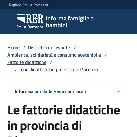
Vai al contenuto
Vai alla navigazione
Vai al footer
Regione Emilia-Romagna
Informa famiglie e
Informa
bambini
famiglie
e
bambini
Home
/
Distretto di Levante
/
Ambiente, solidarietà e consumo sostenibile
/
Fattorie didattiche
/
Le fattorie didattiche in provincia di Piacenza
Argomenti
Informazioni dalle Redazioni locali
Servizi
Le fattorie didattiche
Centri
per
in provincia di
le
famiglie