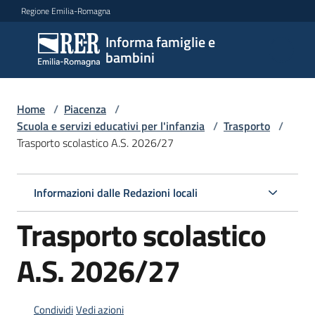
Vai al contenuto
Vai alla navigazione
Vai al footer
Regione Emilia-Romagna
Informa famiglie e
Informa
bambini
famiglie
e
bambini
Home
/
Piacenza
/
Scuola e servizi educativi per l'infanzia
/
Trasporto
/
Trasporto scolastico A.S. 2026/27
Argomenti
Informazioni dalle Redazioni locali
Servizi
Trasporto scolastico
Centri
A.S. 2026/27
per
le
famiglie
Condividi
Vedi azioni