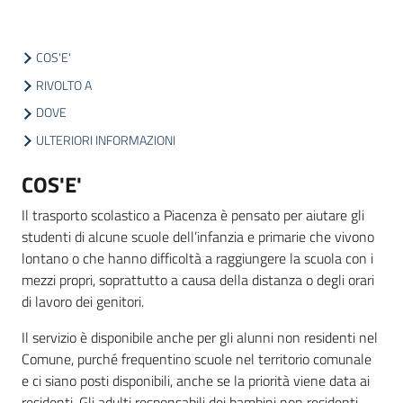
COS'E'
Informazioni
locali
RIVOLTO A
DOVE
ULTERIORI INFORMAZIONI
COS'E'
Il trasporto scolastico a Piacenza è pensato per aiutare gli
Newsletter
studenti di alcune scuole dell’infanzia e primarie che vivono
lontano o che hanno difficoltà a raggiungere la scuola con i
mezzi propri, soprattutto a causa della distanza o degli orari
di lavoro dei genitori.
Il servizio è disponibile anche per gli alunni non residenti nel
Comune, purché frequentino scuole nel territorio comunale
e ci siano posti disponibili, anche se la priorità viene data ai
residenti. Gli adulti responsabili dei bambini non residenti