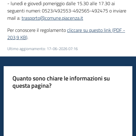
- lunedì e giovedì pomeriggio dalle 15.30 alle 17.30 ai
seguenti numeri: 0523/492553-492565-492475 o inviare
mail a:
trasporto@comune.piacenza.it
Per conoscere il regolamento
cliccare su questo link
(
PDF
-
203,9 KB
)
.
Ultimo aggiornamento
:
17-06-2026 07:16
Quanto sono chiare le informazioni su
questa pagina?
Valuta da 1 a 5 stelle