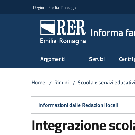
Vai al contenuto
Vai alla navigazione
Vai al footer
Regione Emilia-Romagna
Informa fa
Argomenti
Servizi
Centri 
Home
Rimini
Scuola e servizi educativi
/
/
Informazioni dalle Redazioni locali
Integrazione scol