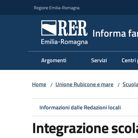
Vai al contenuto
Vai alla navigazione
Vai al footer
Regione Emilia-Romagna
Informa fa
Argomenti
Servizi
Centri 
Home
Unione Rubicone e mare
Scuola
/
/
Informazioni dalle Redazioni locali
Integrazione scol