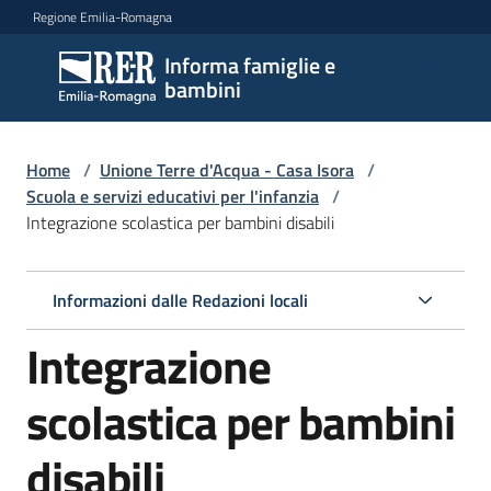
Vai al contenuto
Vai alla navigazione
Vai al footer
Regione Emilia-Romagna
Informa famiglie e
Informa
bambini
famiglie
e
bambini
Home
/
Unione Terre d'Acqua - Casa Isora
/
Scuola e servizi educativi per l'infanzia
/
Integrazione scolastica per bambini disabili
Argomenti
Informazioni dalle Redazioni locali
Servizi
Integrazione
Centri
scolastica per bambini
per
le
disabili
famiglie