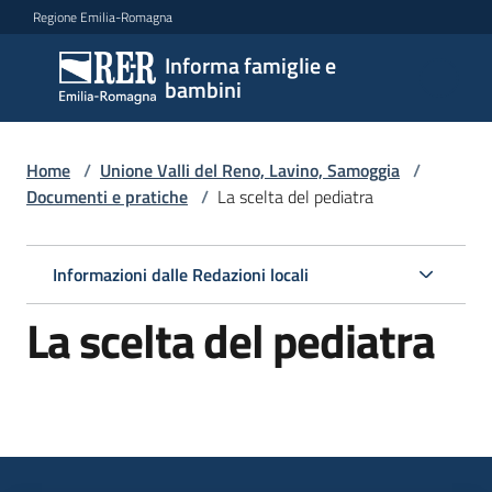
Vai al contenuto
Vai alla navigazione
Vai al footer
Regione Emilia-Romagna
Informa famiglie e
Informa
bambini
famiglie
e
bambini
Home
/
Unione Valli del Reno, Lavino, Samoggia
/
Documenti e pratiche
/
La scelta del pediatra
Argomenti
Informazioni dalle Redazioni locali
La scelta del pediatra
Servizi
Centri
per
le
famiglie