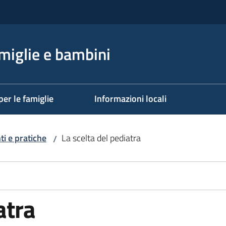
miglie e bambini
per le famiglie
Informazioni locali
i e pratiche
La scelta del pediatra
/
atra