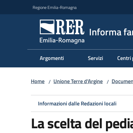
Vai al contenuto
Vai alla navigazione
Vai al footer
Regione Emilia-Romagna
Informa fa
Argomenti
Servizi
Centri 
Home
Unione Terre d'Argine
Document
/
/
Informazioni dalle Redazioni locali
La scelta del pedi