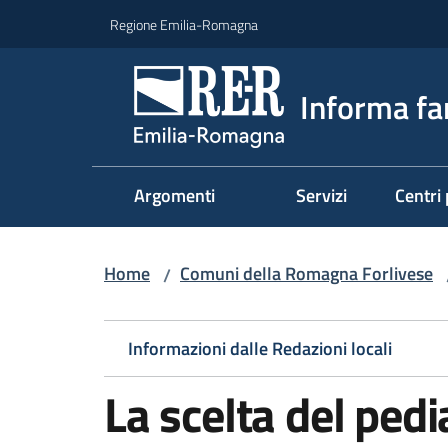
Vai al contenuto
Vai alla navigazione
Vai al footer
Regione Emilia-Romagna
Informa fa
Argomenti
Servizi
Centri 
Home
Comuni della Romagna Forlivese
/
Informazioni dalle Redazioni locali
La scelta del pedi