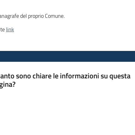
o anagrafe del proprio Comune.
nte
link
anto sono chiare le informazioni su questa
gina?
a da 1 a 5 stelle