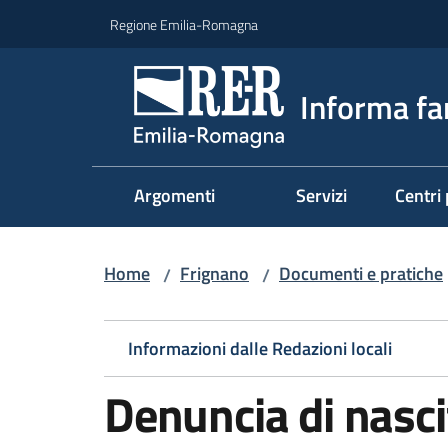
Vai al contenuto
Vai alla navigazione
Vai al footer
Regione Emilia-Romagna
Informa fa
Argomenti
Servizi
Centri 
Home
Frignano
Documenti e pratiche
/
/
Informazioni dalle Redazioni locali
Denuncia di nasci