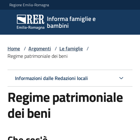
Vai al contenuto
Vai alla navigazione
Vai al footer
Regione Emilia-Romagna
Informa famiglie e
Informa
bambini
famiglie
e
bambini
Home
/
Argomenti
/
Le famiglie
/
Regime patrimoniale dei beni
Argomenti
Informazioni dalle Redazioni locali
Regime patrimoniale
Servizi
dei beni
Centri
per
le
Che cos'è
famiglie