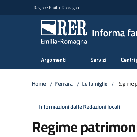
Vai al contenuto
Vai alla navigazione
Vai al footer
Regione Emilia-Romagna
Informa fa
Argomenti
Servizi
Centri 
Home
Ferrara
Le famiglie
Regime p
/
/
/
Informazioni dalle Redazioni locali
Regime patrimoni