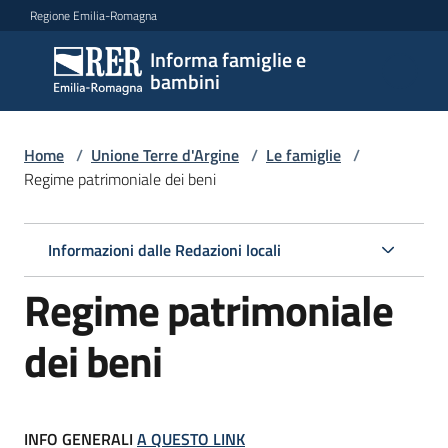
Vai al contenuto
Vai alla navigazione
Vai al footer
Regione Emilia-Romagna
Informa famiglie e
Informa
bambini
famiglie
e
bambini
Home
/
Unione Terre d'Argine
/
Le famiglie
/
Regime patrimoniale dei beni
Argomenti
Informazioni dalle Redazioni locali
Regime patrimoniale
Servizi
dei beni
Centri
per
le
famiglie
INFO GENERALI
A QUESTO LINK