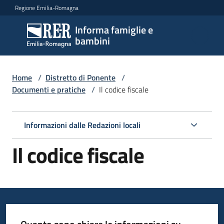
Vai al contenuto
Vai alla navigazione
Vai al footer
Regione Emilia-Romagna
Informa famiglie e
Informa
bambini
famiglie
e
bambini
Home
/
Distretto di Ponente
/
Documenti e pratiche
/
Il codice fiscale
Argomenti
Informazioni dalle Redazioni locali
Il codice fiscale
Servizi
Centri
per
le
famiglie