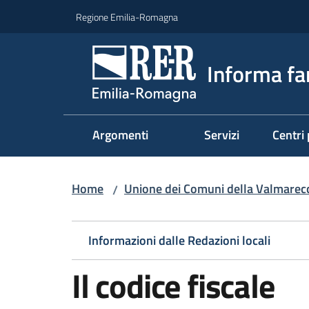
Vai al contenuto
Vai alla navigazione
Vai al footer
Regione Emilia-Romagna
Informa fa
Argomenti
Servizi
Centri 
Home
Unione dei Comuni della Valmarecch
/
Informazioni dalle Redazioni locali
Il codice fiscale