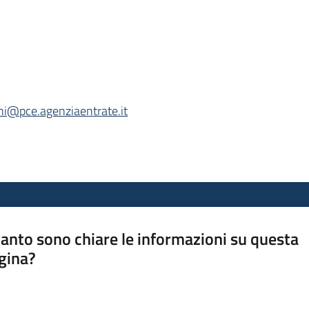
ni@pce.agenziaentrate.it
anto sono chiare le informazioni su questa
gina?
a da 1 a 5 stelle