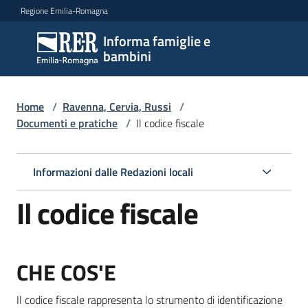
Vai al contenuto
Vai alla navigazione
Vai al footer
Regione Emilia-Romagna
Informa famiglie e
Informa
bambini
famiglie
e
bambini
Home
/
Ravenna, Cervia, Russi
/
Documenti e pratiche
/
Il codice fiscale
Argomenti
Informazioni dalle Redazioni locali
Il codice fiscale
Servizi
Centri
CHE COS'E
per
le
Il codice fiscale rappresenta lo strumento di identificazione
famiglie