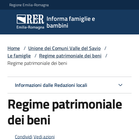
Vai al contenuto
Vai alla navigazione
Vai al footer
Regione Emilia-Romagna
Informa famiglie e
Informa
bambini
famiglie
e
bambini
Home
/
Unione dei Comuni Valle del Savio
/
Le famiglie
/
Regime patrimoniale dei beni
/
Regime patrimoniale dei beni
Argomenti
Informazioni dalle Redazioni locali
Servizi
Regime patrimoniale
Centri
dei beni
per
le
famiglie
Condividi
Vedi azioni