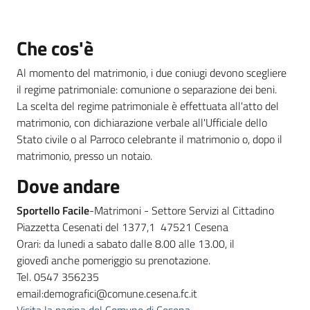
Che cos'è
Informazioni
locali
Al momento del matrimonio, i due coniugi devono scegliere
il regime patrimoniale: comunione o separazione dei beni.
La scelta del regime patrimoniale è effettuata all'atto del
matrimonio, con dichiarazione verbale all'Ufficiale dello
Stato civile o al Parroco celebrante il matrimonio o, dopo il
matrimonio, presso un notaio.
Newsletter
Dove andare
Sportello Facile
-Matrimoni - Settore Servizi al Cittadino
Piazzetta Cesenati del 1377,1 47521 Cesena
Orari: da lunedi a sabato dalle 8.00 alle 13.00, il
giovedì anche pomeriggio su prenotazione.
Tel. 0547 356235
email:demografici@comune.cesena.fc.it