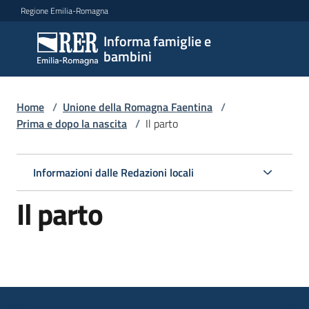
Vai al contenuto
Vai alla navigazione
Vai al footer
Regione Emilia-Romagna
Informa famiglie e
Informa
bambini
famiglie
e
bambini
Home
/
Unione della Romagna Faentina
/
Prima e dopo la nascita
/
Il parto
Argomenti
Informazioni dalle Redazioni locali
Il parto
Servizi
Centri
per
le
famiglie