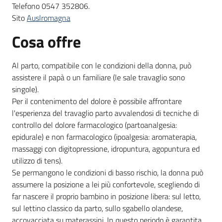
Telefono 0547 352806.
Sito
Auslromagna
Informazioni
Cosa offre
locali
Al parto, compatibile con le condizioni della donna, può
assistere il papà o un familiare (le sale travaglio sono
singole).
Per il contenimento del dolore è possibile affrontare
l'esperienza del travaglio parto avvalendosi di tecniche di
Newsletter
controllo del dolore farmacologico (partoanalgesia:
epidurale) e non farmacologico (ipoalgesia: aromaterapia,
massaggi con digitopressione, idropuntura, agopuntura ed
utilizzo di tens).
Se permangono le condizioni di basso rischio, la donna può
assumere la posizione a lei più confortevole, scegliendo di
far nascere il proprio bambino in posizione libera: sul letto,
sul lettino classico da parto, sullo sgabello olandese,
accovacciata su materassini. In questo periodo è garantita