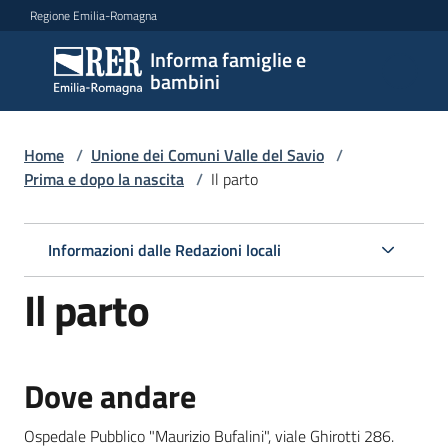
Vai al contenuto
Vai alla navigazione
Vai al footer
Regione Emilia-Romagna
Informa famiglie e
Informa
bambini
famiglie
e
bambini
Home
/
Unione dei Comuni Valle del Savio
/
Prima e dopo la nascita
/
Il parto
Argomenti
Informazioni dalle Redazioni locali
Il parto
Servizi
Centri
Dove andare
per
le
Ospedale Pubblico "Maurizio Bufalini", viale Ghirotti 286.
famiglie