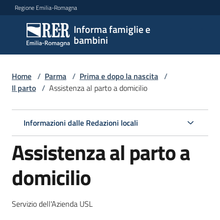
Vai al contenuto
Vai alla navigazione
Vai al footer
Regione Emilia-Romagna
Informa famiglie e
Informa
bambini
famiglie
e
bambini
Home
/
Parma
/
Prima e dopo la nascita
/
Il parto
/
Assistenza al parto a domicilio
Argomenti
Informazioni dalle Redazioni locali
Assistenza al parto a
Servizi
domicilio
Centri
per
le
Servizio dell'Azienda USL
famiglie