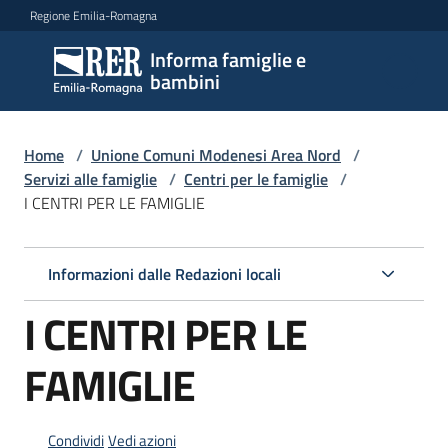
Vai al contenuto
Vai alla navigazione
Vai al footer
Regione Emilia-Romagna
Informa famiglie e
Informa
bambini
famiglie
e
bambini
Home
/
Unione Comuni Modenesi Area Nord
/
Servizi alle famiglie
/
Centri per le famiglie
/
I CENTRI PER LE FAMIGLIE
Argomenti
Informazioni dalle Redazioni locali
Servizi
I CENTRI PER LE
Menu selezionato
Centri
FAMIGLIE
per
le
famiglie
Condividi
Vedi azioni