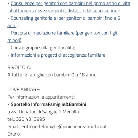
-
Consulenze per genitori con bambini nel primo anno di vita
(allattamento, svezzamento, distacco dal seno, sonno)
;
-
Counseling genitoriale (per genitori di bambini fino a 6
anni)
;
-
Percorsi di mediazione familiare (per genitori con figli
minori)
;
- Corsi e gruppi sulla genitorialità;
-
Informazioni e progetti di accoglienza familiare
;
RIVOLTO A:
A tutte le famiglie con bambini 0 a 18 anni.
DOVE ANDARE:
Per informazioni e appuntamenti:
-
Sportello InformaFamiglie&Bambini
p.zza Donatori di Sangue,1 Medolla
tel.: 320 4313995
email:centroperlefamiglie@unioneareanord.mo.it
Orario: