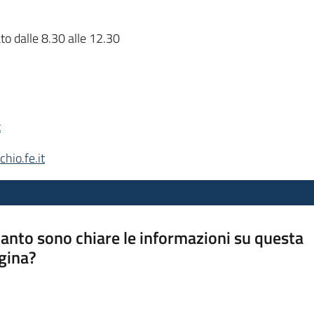
ato dalle 8.30 alle 12.30
t
io.fe.it
anto sono chiare le informazioni su questa
gina?
a da 1 a 5 stelle