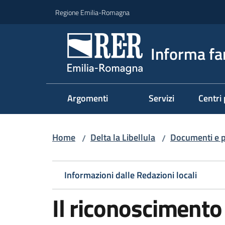
Vai al contenuto
Vai alla navigazione
Vai al footer
Regione Emilia-Romagna
Informa fa
Argomenti
Servizi
Centri 
Home
Delta la Libellula
Documenti e p
/
/
Informazioni dalle Redazioni locali
Il riconoscimento 