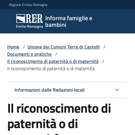
Vai al contenuto
Vai alla navigazione
Vai al footer
Regione Emilia-Romagna
Informa famiglie e
Informa
bambini
famiglie
e
bambini
Home
/
Unione dei Comuni Terre di Castelli
/
Documenti e pratiche
/
Il riconoscimento di paternità o di maternità
/
Il riconoscimento di paternità o di maternità
Argomenti
Informazioni dalle Redazioni locali
Servizi
Il riconoscimento di
Centri
per
paternità o di
le
famiglie