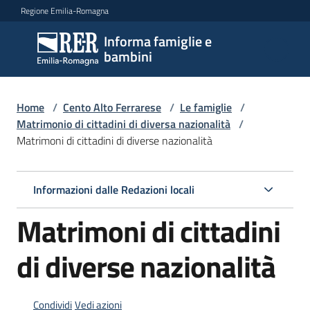
Vai al contenuto
Vai alla navigazione
Vai al footer
Regione Emilia-Romagna
Informa famiglie e
Informa
bambini
famiglie
e
bambini
Home
/
Cento Alto Ferrarese
/
Le famiglie
/
Matrimonio di cittadini di diversa nazionalità
/
Matrimoni di cittadini di diverse nazionalità
Argomenti
Informazioni dalle Redazioni locali
Servizi
Matrimoni di cittadini
Centri
di diverse nazionalità
per
le
famiglie
Condividi
Vedi azioni