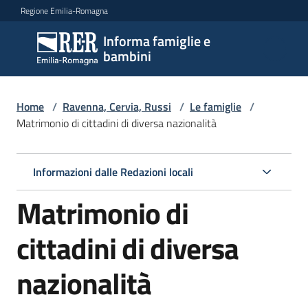
Vai al contenuto
Vai alla navigazione
Vai al footer
Regione Emilia-Romagna
Informa famiglie e
Informa
bambini
famiglie
e
bambini
Home
/
Ravenna, Cervia, Russi
/
Le famiglie
/
Matrimonio di cittadini di diversa nazionalità
Argomenti
Informazioni dalle Redazioni locali
Matrimonio di
Servizi
cittadini di diversa
Centri
per
nazionalità
le
famiglie