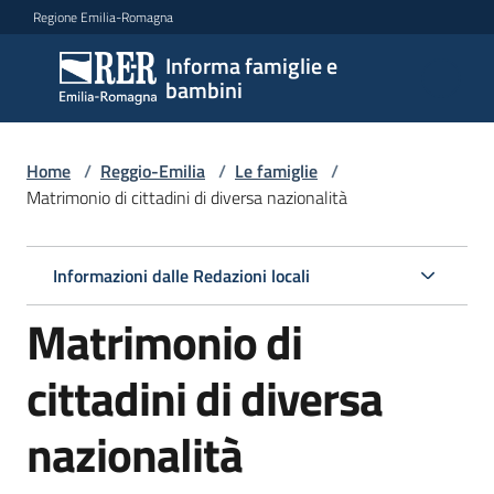
Vai al contenuto
Vai alla navigazione
Vai al footer
Regione Emilia-Romagna
Informa famiglie e
Informa
bambini
famiglie
e
bambini
Home
/
Reggio-Emilia
/
Le famiglie
/
Matrimonio di cittadini di diversa nazionalità
Argomenti
Informazioni dalle Redazioni locali
Matrimonio di
Servizi
cittadini di diversa
Centri
per
nazionalità
le
famiglie