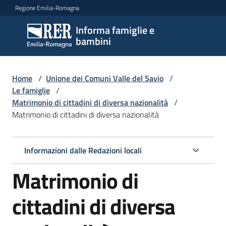
Vai al contenuto
Vai alla navigazione
Vai al footer
Regione Emilia-Romagna
Informa famiglie e
Informa
bambini
famiglie
e
bambini
Home
/
Unione dei Comuni Valle del Savio
/
Le famiglie
/
Matrimonio di cittadini di diversa nazionalità
/
Matrimonio di cittadini di diversa nazionalità
Argomenti
Informazioni dalle Redazioni locali
Servizi
Matrimonio di
Centri
per
cittadini di diversa
le
famiglie