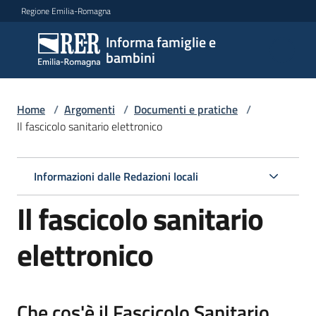
Vai al contenuto
Vai alla navigazione
Vai al footer
Regione Emilia-Romagna
Informa famiglie e
Informa
bambini
famiglie
e
bambini
Home
/
Argomenti
/
Documenti e pratiche
/
Il fascicolo sanitario elettronico
Argomenti
Informazioni dalle Redazioni locali
Il fascicolo sanitario
Servizi
elettronico
Centri
per
le
Che cos'è il Fascicolo Sanitario
famiglie