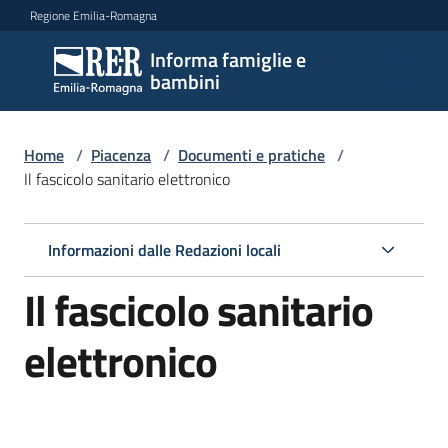
Vai al contenuto
Vai alla navigazione
Vai al footer
Regione Emilia-Romagna
Informa famiglie e
Informa
bambini
famiglie
e
bambini
Home
/
Piacenza
/
Documenti e pratiche
/
Il fascicolo sanitario elettronico
Argomenti
Informazioni dalle Redazioni locali
Il fascicolo sanitario
Servizi
elettronico
Centri
per
le
famiglie