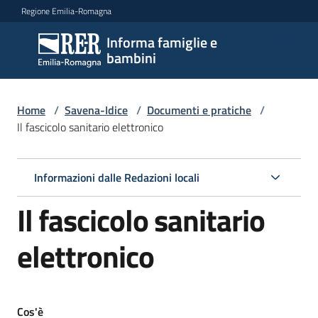
Vai al contenuto
Vai alla navigazione
Vai al footer
Regione Emilia-Romagna
Informa famiglie e
Informa
bambini
famiglie
e
bambini
Home
/
Savena-Idice
/
Documenti e pratiche
/
Il fascicolo sanitario elettronico
Argomenti
Informazioni dalle Redazioni locali
Il fascicolo sanitario
Servizi
elettronico
Centri
per
le
famiglie
Cos'è