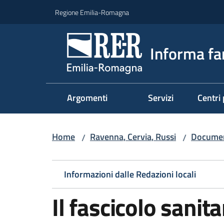
Vai al contenuto
Vai alla navigazione
Vai al footer
Regione Emilia-Romagna
Informa fa
Argomenti
Servizi
Centri 
Home
Ravenna, Cervia, Russi
Document
/
/
Informazioni dalle Redazioni locali
Il fascicolo sanita