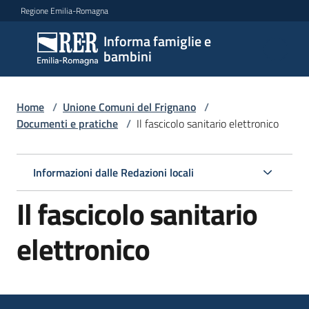
Vai al contenuto
Vai alla navigazione
Vai al footer
Regione Emilia-Romagna
Informa famiglie e
Informa
bambini
famiglie
e
bambini
Home
/
Unione Comuni del Frignano
/
Documenti e pratiche
/
Il fascicolo sanitario elettronico
Argomenti
Informazioni dalle Redazioni locali
Il fascicolo sanitario
Servizi
elettronico
Centri
per
le
famiglie