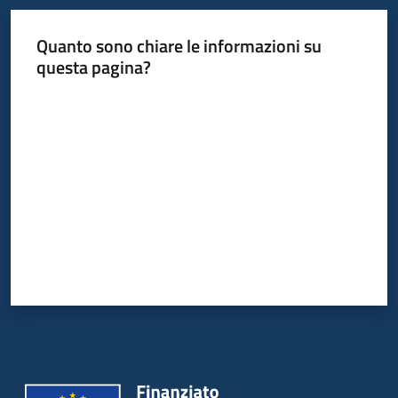
Quanto sono chiare le informazioni su
Informazioni
questa pagina?
locali
Valuta da 1 a 5 stelle
Newsletter