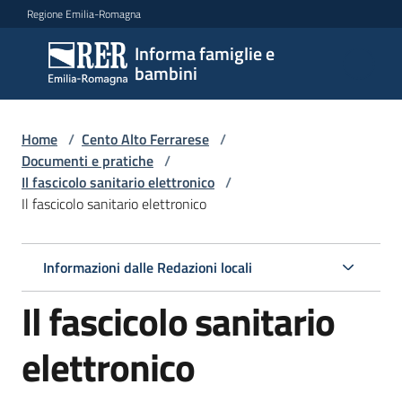
Vai al contenuto
Vai alla navigazione
Vai al footer
Regione Emilia-Romagna
Informa famiglie e
Informa
bambini
famiglie
e
bambini
Home
/
Cento Alto Ferrarese
/
Documenti e pratiche
/
Il fascicolo sanitario elettronico
/
Il fascicolo sanitario elettronico
Argomenti
Informazioni dalle Redazioni locali
Servizi
Il fascicolo sanitario
Centri
per
elettronico
le
famiglie