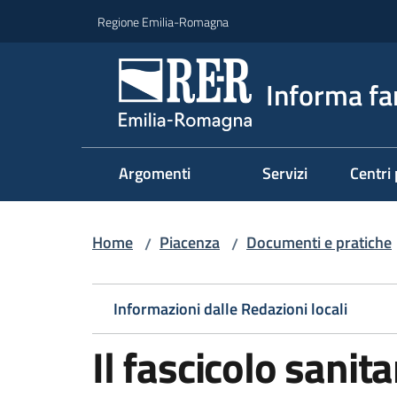
Vai al contenuto
Vai alla navigazione
Vai al footer
Regione Emilia-Romagna
Informa fa
Argomenti
Servizi
Centri 
Home
Piacenza
Documenti e pratiche
/
/
Informazioni dalle Redazioni locali
Il fascicolo sanita