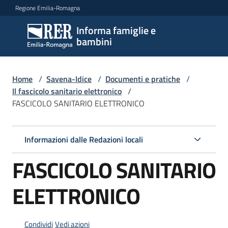
Vai al contenuto
Vai alla navigazione
Vai al footer
Regione Emilia-Romagna
Informa famiglie e
Informa
bambini
famiglie
e
bambini
Home
/
Savena-Idice
/
Documenti e pratiche
/
Il fascicolo sanitario elettronico
/
FASCICOLO SANITARIO ELETTRONICO
Argomenti
Informazioni dalle Redazioni locali
Servizi
FASCICOLO SANITARIO
Centri
ELETTRONICO
per
le
famiglie
Condividi
Vedi azioni