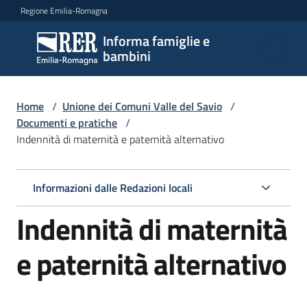
Vai al contenuto
Vai alla navigazione
Vai al footer
Regione Emilia-Romagna
Informa famiglie e
Informa
bambini
famiglie
e
bambini
Home
/
Unione dei Comuni Valle del Savio
/
Documenti e pratiche
/
Indennità di maternità e paternità alternativo
Argomenti
Informazioni dalle Redazioni locali
Servizi
Indennità di maternità
Centri
e paternità alternativo
per
le
famiglie