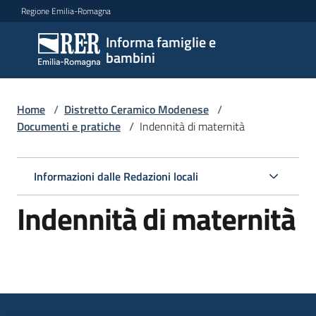
Vai al contenuto
Vai alla navigazione
Vai al footer
Regione Emilia-Romagna
Informa famiglie e
Informa
bambini
famiglie
e
bambini
Home
/
Distretto Ceramico Modenese
/
Documenti e pratiche
/
Indennità di maternità
Argomenti
Informazioni dalle Redazioni locali
Indennità di maternità
Servizi
Centri
per
le
famiglie