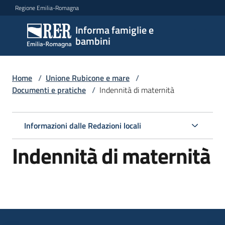
Vai al contenuto
Vai alla navigazione
Vai al footer
Regione Emilia-Romagna
Informa famiglie e
Informa
bambini
famiglie
e
bambini
Home
/
Unione Rubicone e mare
/
Documenti e pratiche
/
Indennità di maternità
Argomenti
Informazioni dalle Redazioni locali
Indennità di maternità
Servizi
Centri
per
le
famiglie