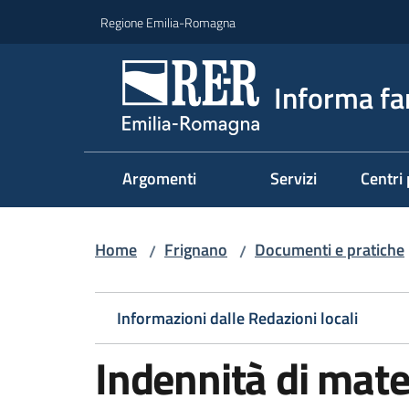
Vai al contenuto
Vai alla navigazione
Vai al footer
Regione Emilia-Romagna
Informa fa
Argomenti
Servizi
Centri 
Home
Frignano
Documenti e pratiche
/
/
Informazioni dalle Redazioni locali
Indennità di mate