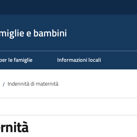
miglie e bambini
per le famiglie
Informazioni locali
Indennità di maternità
/
rnità