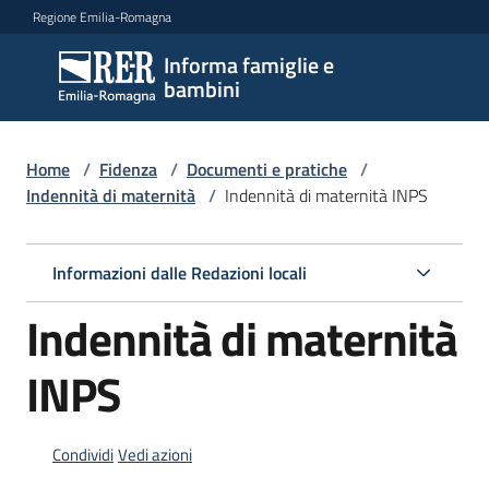
Vai al contenuto
Vai alla navigazione
Vai al footer
Regione Emilia-Romagna
Informa famiglie e
Informa
bambini
famiglie
e
bambini
Home
/
Fidenza
/
Documenti e pratiche
/
Indennità di maternità
/
Indennità di maternità INPS
Argomenti
Informazioni dalle Redazioni locali
Indennità di maternità
Servizi
INPS
Centri
per
le
Condividi
Vedi azioni
famiglie