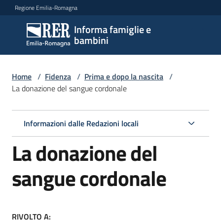
Vai al contenuto
Vai alla navigazione
Vai al footer
Regione Emilia-Romagna
Informa famiglie e
Informa
bambini
famiglie
e
bambini
Home
/
Fidenza
/
Prima e dopo la nascita
/
La donazione del sangue cordonale
Argomenti
Informazioni dalle Redazioni locali
La donazione del
Servizi
sangue cordonale
Centri
per
le
famiglie
RIVOLTO A: