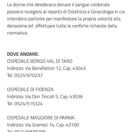
Le donne che desiderano donare il sangue cordonale
possono rivolgersi al reparto di Ostetricia e Ginecologia in cui
intendono partorire per manifestare la propria volontà alla
Informazioni
donazione ed effettuare tutte le verifiche richieste dalla
locali
normativa.
DOVE ANDARE:
OSPEDALE BORGO VAL DI TARO
Indirizzo: Via Benefattori 12, Cap. 43043
Newsletter
Tel. 0525/970237
OSPEDALE DI FIDENZA
Indirizzo: Via Don Tincati 5, Cap. 43036
Tel. 0524/515324
OSPEDALE MAGGIORE DI PARMA
Indirizzo: Via Gramsci 14, Cap. 43100
Tel. 0521/6838258