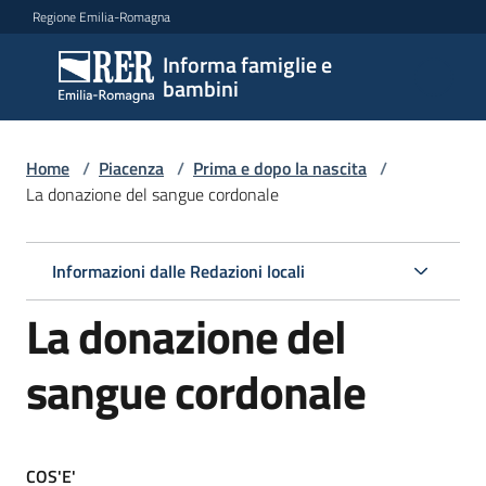
Vai al contenuto
Vai alla navigazione
Vai al footer
Regione Emilia-Romagna
Informa famiglie e
Informa
bambini
famiglie
e
bambini
Home
/
Piacenza
/
Prima e dopo la nascita
/
La donazione del sangue cordonale
Argomenti
Informazioni dalle Redazioni locali
La donazione del
Servizi
sangue cordonale
Centri
per
le
famiglie
COS'E'