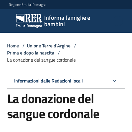
Vai al contenuto
Vai alla navigazione
Vai al footer
Regione Emilia-Romagna
Informa famiglie e
Informa
bambini
famiglie
e
bambini
Home
/
Unione Terre d'Argine
/
Prima e dopo la nascita
/
La donazione del sangue cordonale
Argomenti
Informazioni dalle Redazioni locali
Servizi
La donazione del
Centri
sangue cordonale
per
le
famiglie